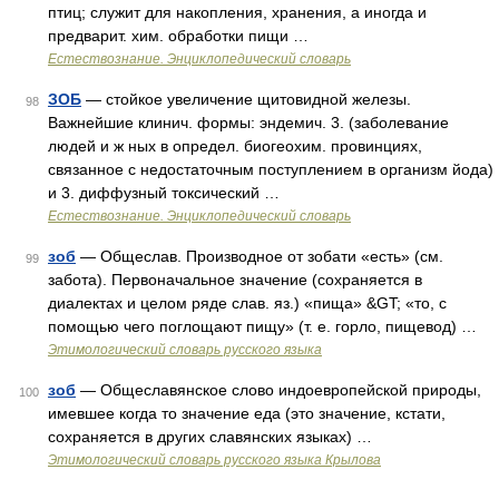
птиц; служит для накопления, хранения, а иногда и
предварит. хим. обработки пищи …
Естествознание. Энциклопедический словарь
ЗОБ
— стойкое увеличение щитовидной железы.
98
Важнейшие клинич. формы: эндемич. 3. (заболевание
людей и ж ных в определ. биогеохим. провинциях,
связанное с недостаточным поступлением в организм йода)
и 3. диффузный токсический …
Естествознание. Энциклопедический словарь
зоб
— Общеслав. Производное от зобати «есть» (см.
99
забота). Первоначальное значение (сохраняется в
диалектах и целом ряде слав. яз.) «пища» &GT; «то, с
помощью чего поглощают пищу» (т. е. горло, пищевод) …
Этимологический словарь русского языка
зоб
— Общеславянское слово индоевропейской природы,
100
имевшее когда то значение еда (это значение, кстати,
сохраняется в других славянских языках) …
Этимологический словарь русского языка Крылова