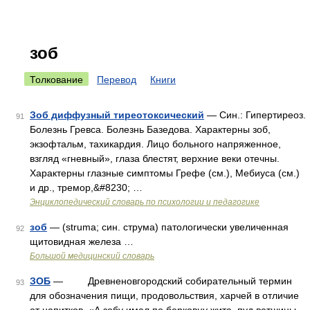
зоб
Толкование
Перевод
Книги
Зоб диффузный тиреотоксический
— Син.: Гипертиреоз.
91
Болезнь Гревса. Болезнь Базедова. Характерны зоб,
экзофтальм, тахикардия. Лицо больного напряженное,
взгляд «гневный», глаза блестят, верхние веки отечны.
Характерны глазные симптомы Грефе (см.), Мебиуса (см.)
и др., тремор,&#8230; …
Энциклопедический словарь по психологии и педагогике
зоб
— (struma; син. струма) патологически увеличенная
92
щитовидная железа …
Большой медицинский словарь
ЗОБ
— Древненовгородский собирательный термин
93
для обозначения пищи, продовольствия, харчей в отличие