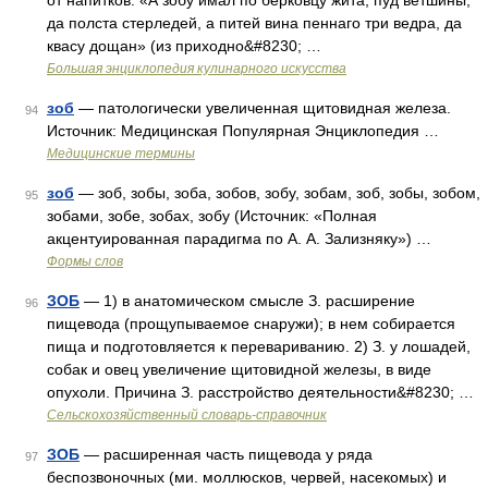
от напитков. «А зобу имал по берковцу жита, пуд ветшины,
да полста стерледей, а питей вина пеннаго три ведра, да
квасу дощан» (из приходно&#8230; …
Большая энциклопедия кулинарного искусства
зоб
— патологически увеличенная щитовидная железа.
94
Источник: Медицинская Популярная Энциклопедия …
Медицинские термины
зоб
— зоб, зобы, зоба, зобов, зобу, зобам, зоб, зобы, зобом,
95
зобами, зобе, зобах, зобу (Источник: «Полная
акцентуированная парадигма по А. А. Зализняку») …
Формы слов
ЗОБ
— 1) в анатомическом смысле З. расширение
96
пищевода (прощупываемое снаружи); в нем собирается
пища и подготовляется к перевариванию. 2) З. у лошадей,
собак и овец увеличение щитовидной железы, в виде
опухоли. Причина З. расстройство деятельности&#8230; …
Сельскохозяйственный словарь-справочник
ЗОБ
— расширенная часть пищевода у ряда
97
беспозвоночных (ми. моллюсков, червей, насекомых) и